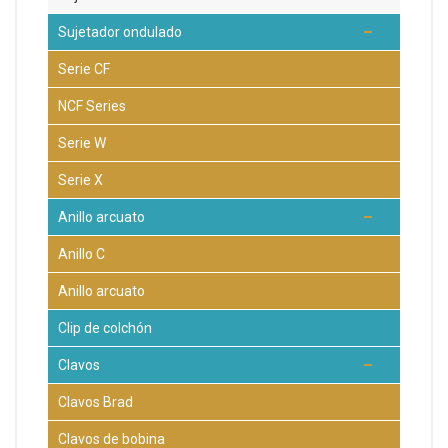
Sujetador ondulado
Serie CF
NCF Series
Serie W
Serie X
Anillo arcuato
Anillo C
Anillo arcuato
Clip de colchón
Clavos
Clavos Brad
Clavos de bobina