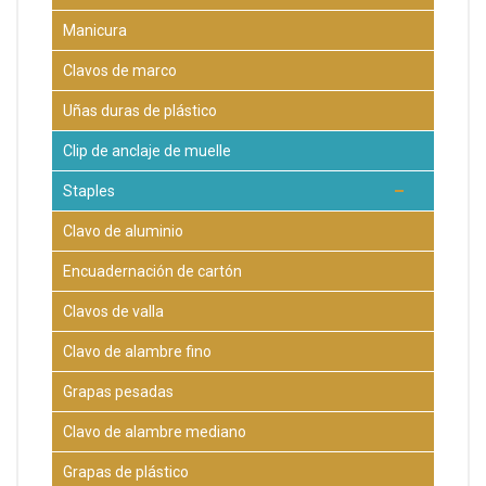
Manicura
Clavos de marco
Uñas duras de plástico
Clip de anclaje de muelle
Staples
Clavo de aluminio
Encuadernación de cartón
Clavos de valla
Clavo de alambre fino
Grapas pesadas
Clavo de alambre mediano
Grapas de plástico